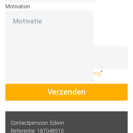
Motivation
Upload CV
(niet verplicht)
*
Ik ga akkoord met de
privacyverklaring
Verzenden
Contactpersoon: Edwin
Referentie: 187048510