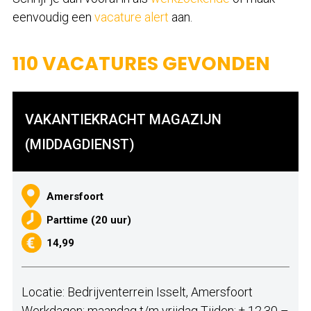
eenvoudig een
vacature alert
aan.
110 VACATURES GEVONDEN
VAKANTIEKRACHT MAGAZIJN
(MIDDAGDIENST)
Amersfoort
Parttime (20 uur)
14,99
Locatie: Bedrijventerrein Isselt, Amersfoort
Werkdagen: maandag t/m vrijdag Tijden: ± 12.30 –