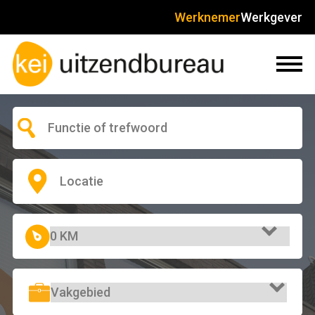
Werknemer
Werkgever