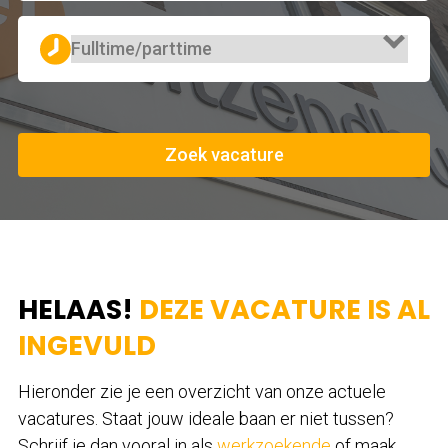
Zoek vacature
HELAAS!
DEZE VACATURE IS AL
INGEVULD
Hieronder zie je een overzicht van onze actuele
vacatures. Staat jouw ideale baan er niet tussen?
Schrijf je dan vooral in als
werkzoekende
of maak