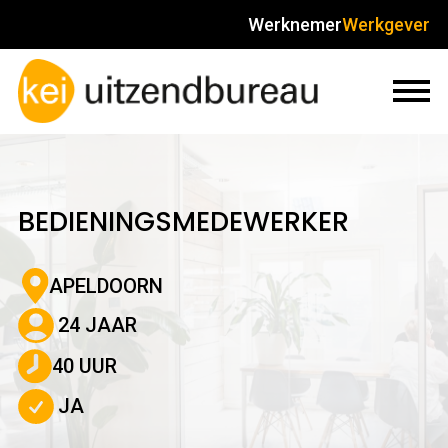
Werknemer
Werkgever
BEDIENINGSMEDEWERKER
APELDOORN
24 JAAR
40 UUR
JA