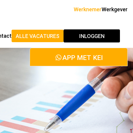
Werknemer
Werkgever
ntact
ALLE VACATURES
INLOGGEN
APP MET KEI