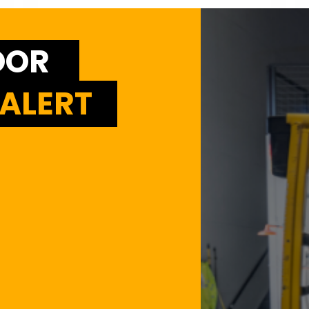
OOR
ALERT