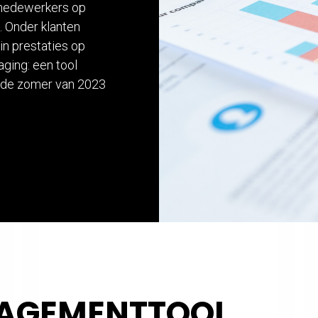
 medewerkers op
. Onder klanten
in prestaties op
aging: een tool
n de zomer van 2023
AGEMENTTOOL