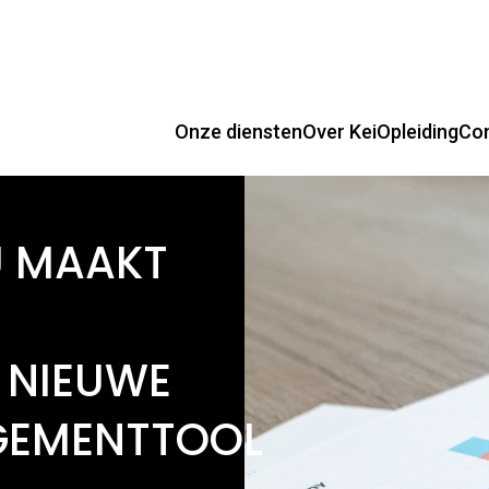
Onze diensten
Over Kei
Opleiding
Co
U MAAKT
 NIEUWE
GEMENTTOOL