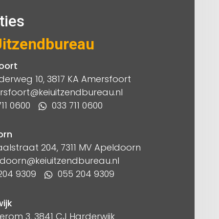
ties
Uitzendbureau
oort
derweg 10, 3817 KA Amersfoort
sfoort@keiuitzendbureau.nl
11 0600
033 711 0600
orn
alstraat 204, 7311 MV Apeldoorn
doorn@keiuitzendbureau.nl
204 9309
055 204 9309
ijk
rom 3, 3841 CJ Harderwijk