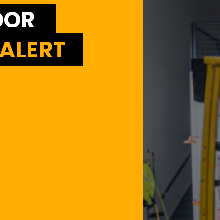
OOR
ALERT