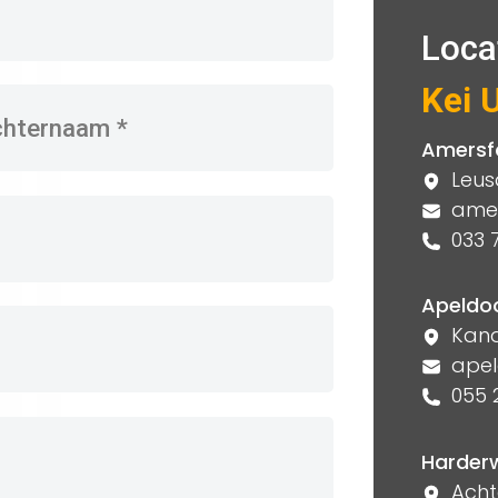
Loca
Kei 
Amersf
Leus
amer
033 7
Apeldo
Kana
apel
055 
Harderw
Achte