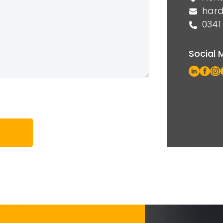
hard
0341
Social 