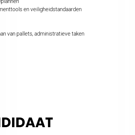
eplannen
enttools en veiligheidstandaarden
n van pallets, administratieve taken
NDIDAAT