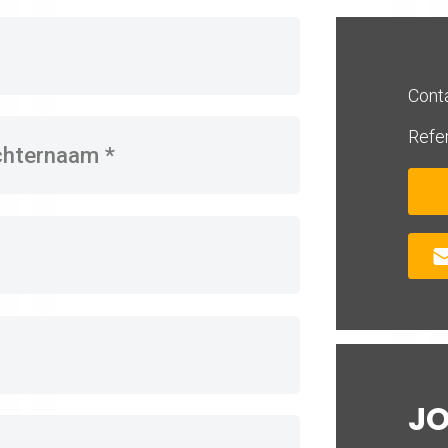
Cont
Refe
J