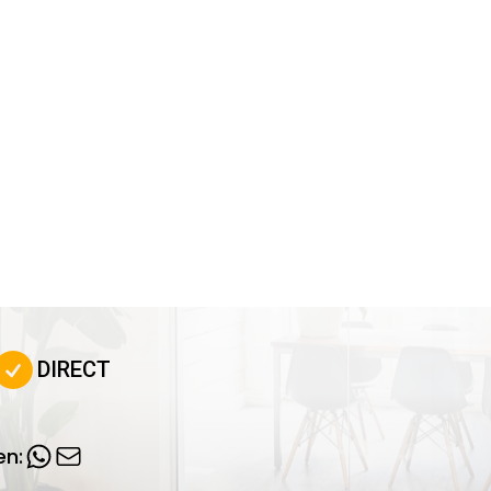
DIRECT
en: