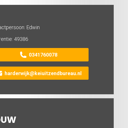
actpersoon: Edwin
rentie: 49386
0341760078
harderwijk@keiuitzendbureau.nl
OUW