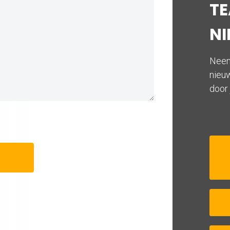
T
NI
Neem
nieuw
door 