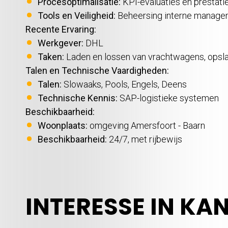
Procesoptimalisatie:
KPI-evaluaties en prestati
Tools en Veiligheid:
Beheersing interne managem
Recente Ervaring:
Werkgever:
DHL
Taken:
Laden en lossen van vrachtwagens, opslaa
Talen en Technische Vaardigheden:
Talen:
Slowaaks, Pools, Engels, Deens
Technische Kennis:
SAP-logistieke systemen
Beschikbaarheid:
Woonplaats:
omgeving Amersfoort - Baarn
Beschikbaarheid:
24/7, met rijbewijs
INTERESSE IN KA