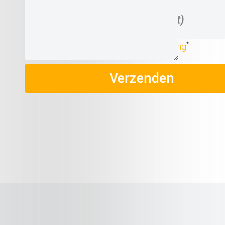
Upload CV
(niet verplicht)
*
Ik ga akkoord met de
privacyverklaring
Verzenden