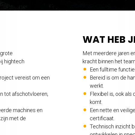
WAT HEB J
 grote
Met meerdere jaren erv
ij hightech
kracht binnen het tea
Een fulltime funct
project vereist om een
Bereid is om de ha
werkt.
n tot afschotvloeren,
Flexibel is, ook als
komt.
eerde machines en
Een nette en veilig
 zijn met de
certificaat.
Technisch inzicht b
ontwikkelen in spec