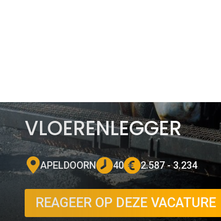
VLOERENLEGGER
APELDOORN
40
2.587 - 3.234
REAGEER OP DEZE VACATURE