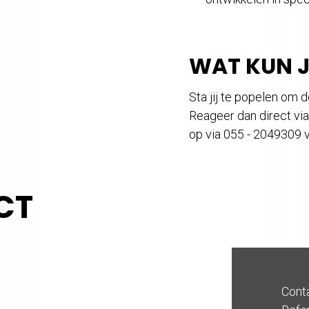
WAT KUN 
Sta jij te popelen om 
Reageer dan direct vi
op via 055 - 2049309 
CT
Cont
Refe