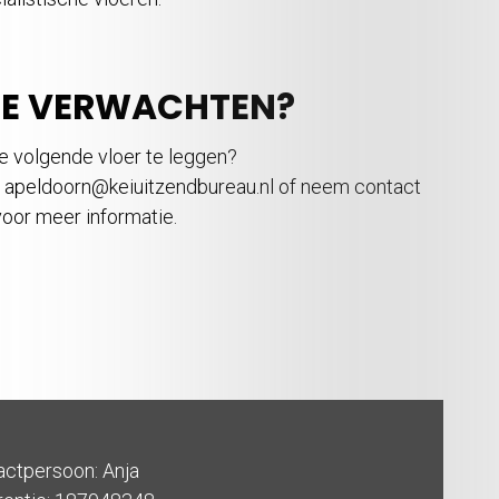
JE VERWACHTEN?
de volgende vloer te leggen?
a apeldoorn@keiuitzendbureau.nl of neem contact
voor meer informatie.
actpersoon: Anja
rentie: 187048348