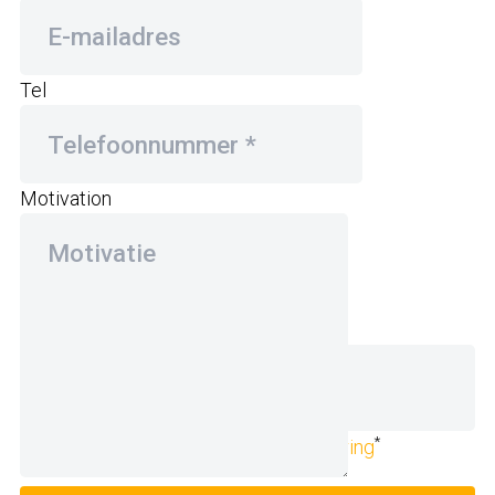
Tel
Motivation
Upload CV
(niet verplicht)
*
Ik ga akkoord met de
privacyverklaring