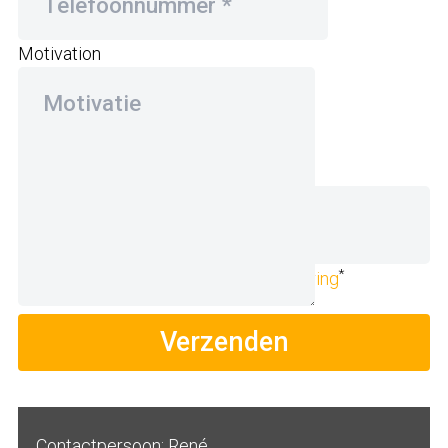
Motivation
Upload CV
(niet verplicht)
*
Ik ga akkoord met de
privacyverklaring
Verzenden
Contactpersoon: René