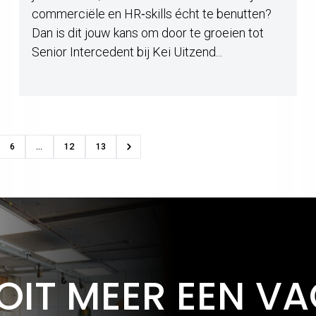
commerciële en HR‑skills écht te benutten?
Dan is dit jouw kans om door te groeien tot
Senior Intercedent bij Kei Uitzend...
6
...
12
13
OIT MEER EEN V