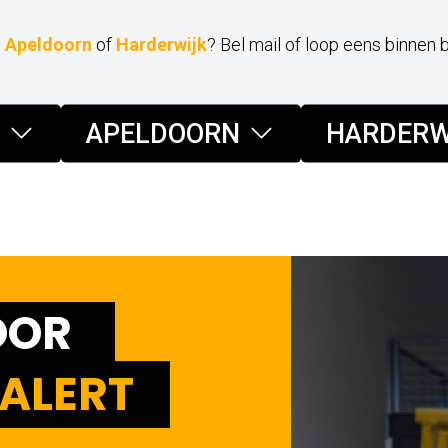
,
Apeldoorn
of
Harderwijk
? Bel mail of loop eens binnen 
APELDOORN
HARDERW
OOR
ALERT