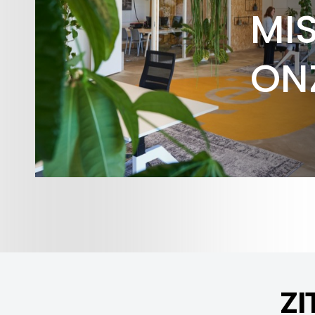
MIS
ON
ZI