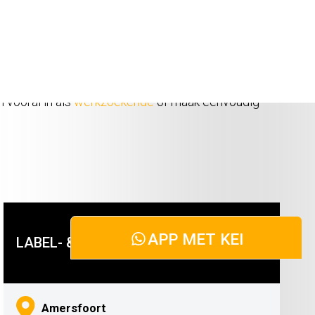
ULD
 vooral in als
werkzoekende
of maak eenvoudig
LABEL- & REGISTRATIEMEDEWERKER
Amersfoort