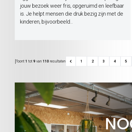
jouw bezoek weer fris, opgeruimd en leefbaar
is. Je helpt mensen die druk bezig zijn met de
kinderen, bijvoorbeeld...
|
Toont
1
tot
9
van
110
resultaten
1
2
3
4
5
NO