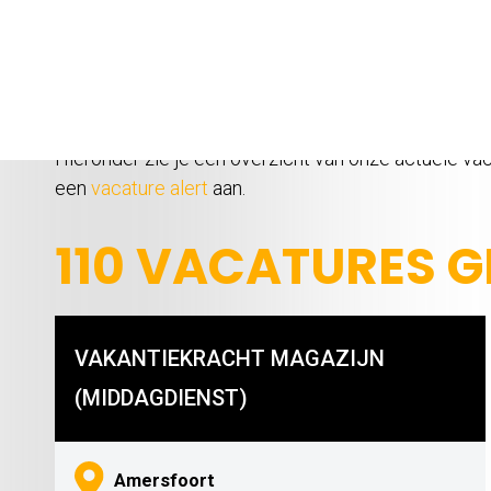
HELAAS!
DEZE VA
Hieronder zie je een overzicht van onze actuele vaca
een
vacature alert
aan.
110 VACATURES 
VAKANTIEKRACHT MAGAZIJN
(MIDDAGDIENST)
Amersfoort