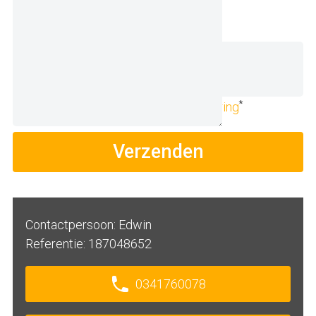
Upload CV
(niet verplicht)
*
Ik ga akkoord met de
privacyverklaring
Verzenden
Contactpersoon: Edwin
Referentie: 187048652
0341760078