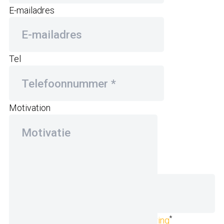
E-mailadres
Tel
Motivation
Upload CV
(niet verplicht)
*
Ik ga akkoord met de
privacyverklaring