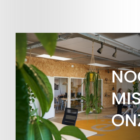
NO
MIS
ON