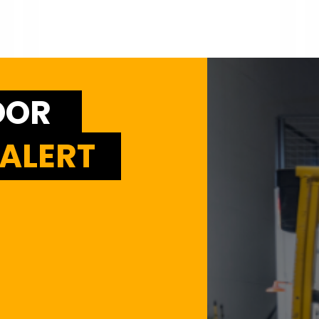
OOR
ALERT