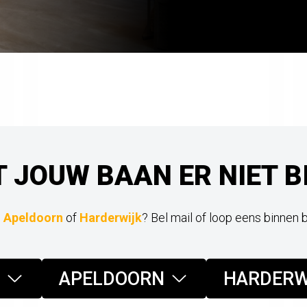
T JOUW BAAN ER NIET B
,
Apeldoorn
of
Harderwijk
? Bel mail of loop eens binnen 
APELDOORN
HARDERW