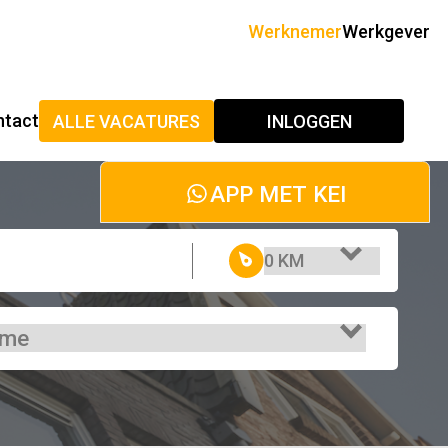
Werknemer
Werkgever
ntact
ALLE VACATURES
INLOGGEN
APP MET KEI