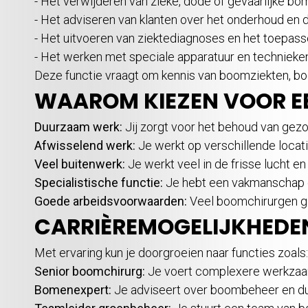
- Het verwijderen van zieke, dode of gevaarlijke b
- Het adviseren van klanten over het onderhoud en
- Het uitvoeren van ziektediagnoses en het toepas
- Het werken met speciale apparatuur en technieken
Deze functie vraagt om kennis van boomziekten, bo
WAAROM KIEZEN VOOR E
Duurzaam werk:
Jij zorgt voor het behoud van gez
Afwisselend werk:
Je werkt op verschillende locat
Veel buitenwerk:
Je werkt veel in de frisse lucht en
Specialistische functie:
Je hebt een vakmanschap e
Goede arbeidsvoorwaarden:
Veel boomchirurgen ge
CARRIÈREMOGELIJKHEDE
Met ervaring kun je doorgroeien naar functies zoals:
Senior boomchirurg:
Je voert complexere werkzaamh
Bomenexpert:
Je adviseert over boombeheer en d