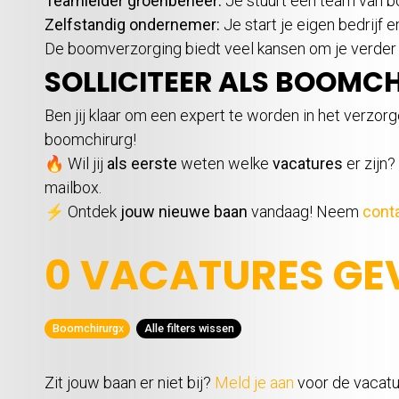
Teamleider groenbeheer:
Je stuurt een team van 
Zelfstandig ondernemer:
Je start je eigen bedrijf
De boomverzorging biedt veel kansen om je verder 
SOLLICITEER ALS BOOMC
Ben jij klaar om een expert te worden in het verzor
boomchirurg!
🔥 Wil jij
als eerste
weten welke
vacatures
er zijn
mailbox.
⚡ Ontdek
jouw nieuwe baan
vandaag! Neem
cont
0 VACATURES G
Boomchirurg
x
Alle filters wissen
Zit jouw baan er niet bij?
Meld je aan
voor de vacatur