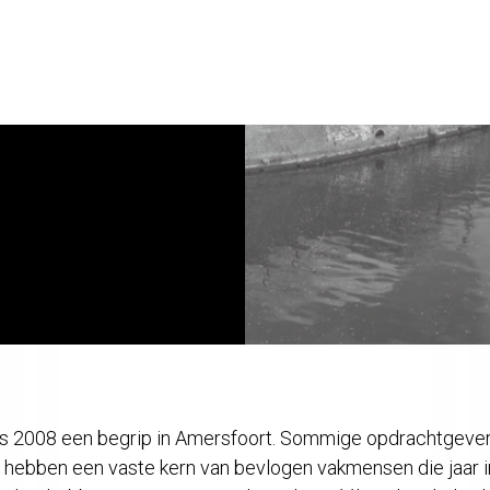
tiging in
ail of bel. Of loop
nds 2008 een begrip in Amersfoort. Sommige opdrachtgevers
ebben een vaste kern van bevlogen vakmensen die jaar in