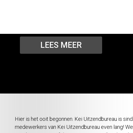
aanwinst voor jouw team? De deuren van onze ves
Amersfoort staan altijd voor je open. Solliciteer, m
gewoon binnen. Wij staan altijd voor je klaar!
LEES MEER
Hier is het ooit begonnen. Kei Uitzendbureau is si
medewerkers van Kei Uitzendbureau even lang! We h