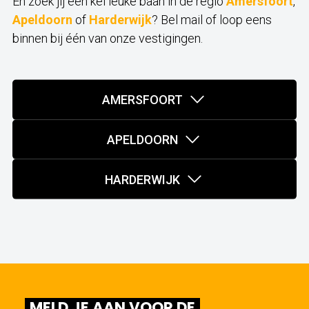
En zoek jij een kei leuke baan in de regio
Amersfoort
,
Apeldoorn
of
Harderwijk
? Bel mail of loop eens
binnen bij één van onze vestigingen.
AMERSFOORT
APELDOORN
HARDERWIJK
MELD JE AAN VOOR DE