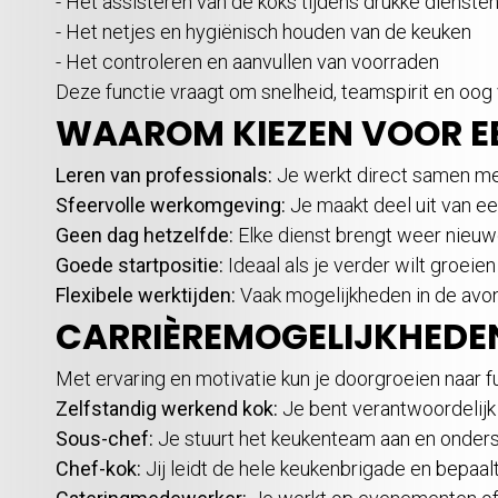
- Het assisteren van de koks tijdens drukke dienste
- Het netjes en hygiënisch houden van de keuken
- Het controleren en aanvullen van voorraden
Deze functie vraagt om snelheid, teamspirit en oog
WAAROM KIEZEN VOOR E
Leren van professionals:
Je werkt direct samen me
Sfeervolle werkomgeving:
Je maakt deel uit van e
Geen dag hetzelfde:
Elke dienst brengt weer nieuw
Goede startpositie:
Ideaal als je verder wilt groeien
Flexibele werktijden:
Vaak mogelijkheden in de av
CARRIÈREMOGELIJKHEDE
Met ervaring en motivatie kun je doorgroeien naar f
Zelfstandig werkend kok:
Je bent verantwoordelijk 
Sous-chef:
Je stuurt het keukenteam aan en onders
Chef-kok:
Jij leidt de hele keukenbrigade en bepaal