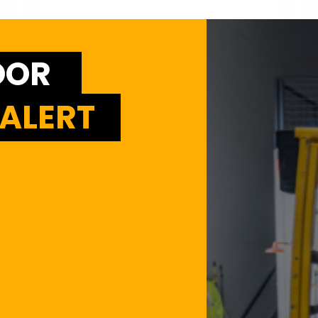
OOR
ALERT