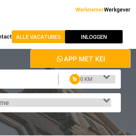
Werknemer
Werkgever
ntact
ALLE VACATURES
INLOGGEN
APP MET KEI