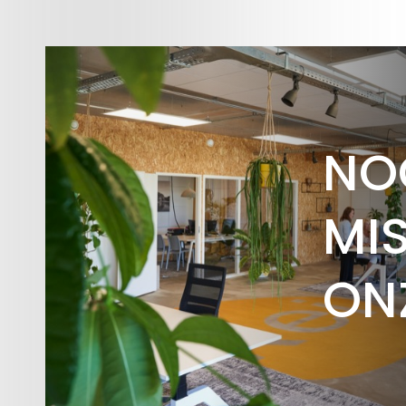
NO
MIS
ON