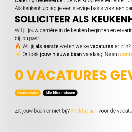
Cateringmedewerker:
Je werkt op evenementen of b
Als keukenhulp leg je een stevige basis voor een ca
SOLLICITEER ALS KEUKEN
Wil jij jouw carrière in de keuken beginnen en erva
bij jou past!
🔥 Wil jij
als eerste
weten welke
vacatures
er zijn
⚡ Ontdek
jouw nieuwe baan
vandaag! Neem
cont
0 VACATURES G
Keukenhulp
x
Alle filters wissen
Zit jouw baan er niet bij?
Meld je aan
voor de vacatur