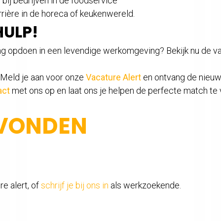
ij bedrijven in de foodservice
rrière in de horeca of keukenwereld.
HULP!
ring opdoen in een levendige werkomgeving? Bekijk nu de v
? Meld je aan voor onze
Vacature Alert
en ontvang de nieuw
act
met ons op en laat ons je helpen de perfecte match te 
EVONDEN
e alert, of
schrijf je bij ons in
als werkzoekende.