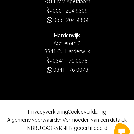
7311 MV Apeldoorn
055 - 204 9309
055 - 204 9309
Harderwijk
Achterom 3
3841 CJ Harderwijk
0341 - 76 0078
0341 - 76 0078
Privacyverklaring
Cookieverklaring
Algemene voorwaarden
Vermoeden van een datalek
NBBU CAO
KvK
NEN gecertificeerd