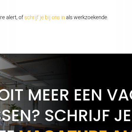
e alert, of
schrijf je bij ons in
als werkzoekende.
OIT MEER EEN V
SEN? SCHRIJF JE