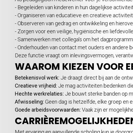
- Begeleiden van kinderen in hun dagelijkse activite
- Organiseren van educatieve en creatieve activitei
- Observeren van gedrag en ontwikkeling en hierov
- Zorgen voor een veilige, hygiënische en liefdevol
- Samenwerken met collega’s om het dagprogramm
- Onderhouden van contact met ouders en andere 
Deze functie vraagt om inlevingsvermogen, verantw
WAAROM KIEZEN VOOR E
Betekenisvol werk:
Je draagt direct bij aan de ontw
Creatieve vrijheid:
Je mag activiteiten bedenken die 
Hechte werkrelaties:
Je bouwt sterke banden op me
Afwisseling:
Geen dag is hetzelfde, elke groep en el
Goede arbeidsvoorwaarden:
Vaak zijn er mogelijkh
CARRIÈREMOGELIJKHEDE
Met ervaring en aanvullende scholing kun je doorgro