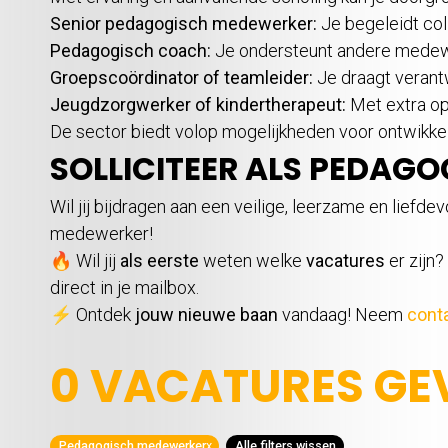
Senior pedagogisch medewerker:
Je begeleidt col
Pedagogisch coach:
Je ondersteunt andere medew
Groepscoördinator of teamleider:
Je draagt verant
Jeugdzorgwerker of kindertherapeut:
Met extra op
De sector biedt volop mogelijkheden voor ontwikkel
SOLLICITEER ALS PEDAG
Wil jij bijdragen aan een veilige, leerzame en liefd
medewerker!
🔥 Wil jij
als eerste
weten welke
vacatures
er zijn
direct in je mailbox.
⚡ Ontdek
jouw nieuwe baan
vandaag! Neem
cont
0 VACATURES G
Pedagogisch medewerker
x
Alle filters wissen