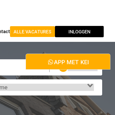
Werknemer
Werkgever
ntact
ALLE VACATURES
INLOGGEN
APP MET KEI