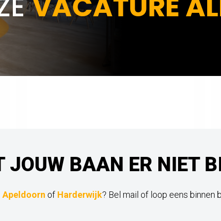
ZE
VACATURE AL
T JOUW BAAN ER NIET B
,
Apeldoorn
of
Harderwijk
? Bel mail of loop eens binnen 