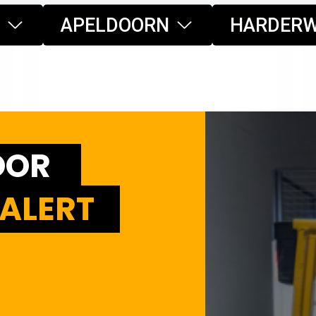
APELDOORN
HARDERW
OOR
ALERT