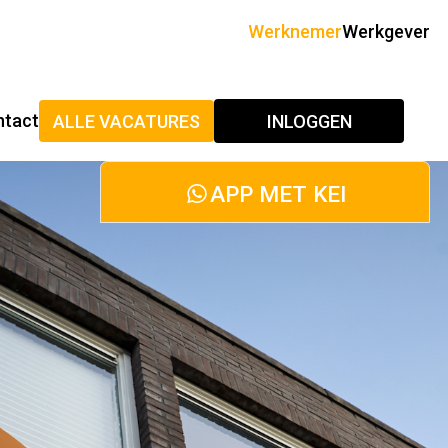
Werknemer
Werkgever
ntact
ALLE VACATURES
INLOGGEN
APP MET KEI