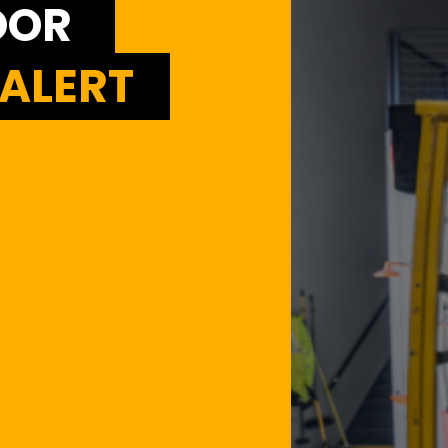
OOR
ALERT