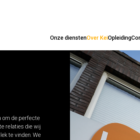
Onze diensten
Over Kei
Opleiding
Co
n om de perfecte
 relaties die wij
lek te vinden. We