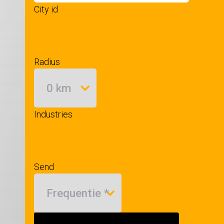
City id
Radius
Industries
Send