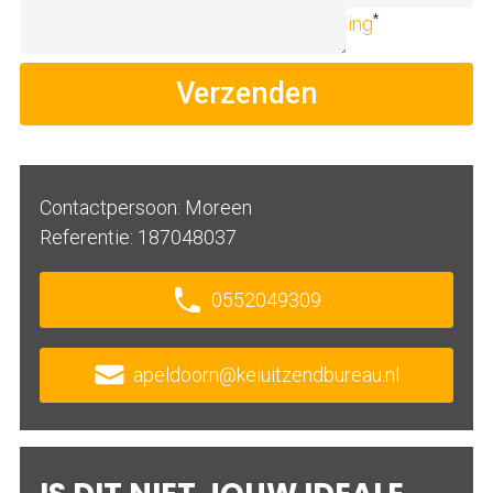
*
Ik ga akkoord met de
privacyverklaring
Verzenden
Contactpersoon: Moreen
Referentie: 187048037
0552049309
apeldoorn@keiuitzendbureau.nl