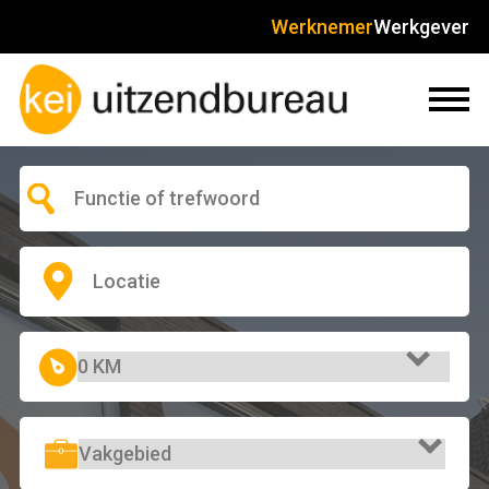
Werknemer
Werkgever