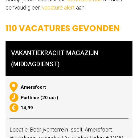
eenvoudig een
vacature alert
aan.
110 VACATURES GEVONDEN
VAKANTIEKRACHT MAGAZIJN
(MIDDAGDIENST)
Amersfoort
Parttime (20 uur)
14,99
Locatie: Bedrijventerrein Isselt, Amersfoort
Werkdagen: maandag t/m vrijdag Tijden: ± 12.30 –