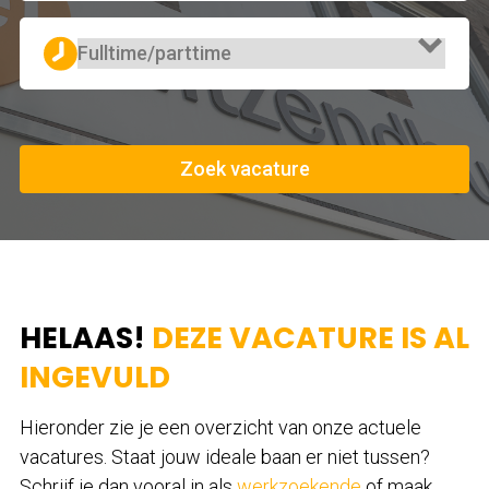
Zoek vacature
HELAAS!
DEZE VACATURE IS AL
INGEVULD
Hieronder zie je een overzicht van onze actuele
vacatures. Staat jouw ideale baan er niet tussen?
Schrijf je dan vooral in als
werkzoekende
of maak